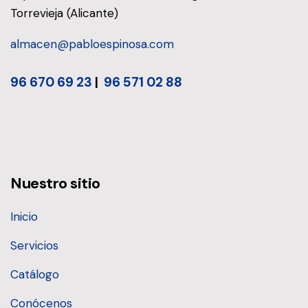
Torrevieja (Alicante)
almacen@pabloespinosa.com
96 670 69 23
|
96 571 02 88
Nuestro sitio
Inicio
Servicios
Catálogo
Conócenos